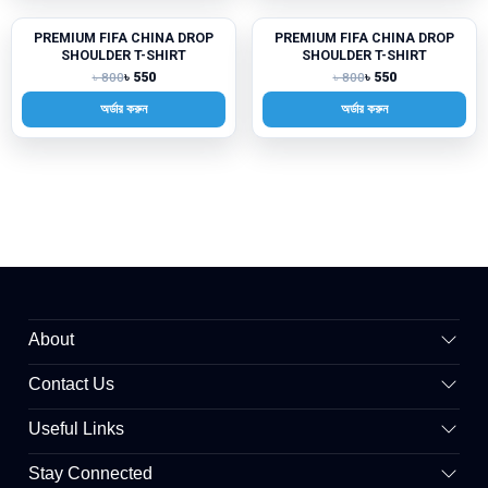
PREMIUM FIFA CHINA DROP
PREMIUM FIFA CHINA DROP
-31%
-31%
SHOULDER T-SHIRT
SHOULDER T-SHIRT
৳ 550
৳ 550
৳ 800
৳ 800
অর্ডার করুন
অর্ডার করুন
About
Contact Us
Useful Links
Stay Connected