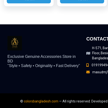
CONTACT
H-571, Bar
Floor, Besi
Exclusive Genuine Accessories Store in
Banglade
BD
01919949
"Style • Safety • Originality • Fast Delivery"
masudmj1
©
colorsbangladesh.com
— All rights reserved.
Developed