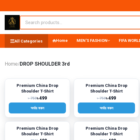
Home
MEN'S FASHION
FIFA WORLD
All Categories
Home
DROP SHOULDER 3rd
/
Premium China Drop
Premium China Drop
-33%
-33%
Shoulder T-Shirt
Shoulder T-Shirt
৳ 499
৳ 499
৳ 750
৳ 750
অর্ডার করুন
অর্ডার করুন
Premium China Drop
Premium China Drop
-33%
-33%
Shoulder T-Shirt
Shoulder T-Shirt