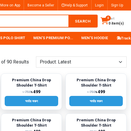
 More on App
Become a Seller
Help & Support
Login
Sign Up
0
Cart
SEARCH
0 item(s)
S POLO SHIRT
MEN'S PREMIUM PO...
MEN'S HOODIE
Track
of 90 Results
Premium China Drop
Premium China Drop
-33%
-33%
Shoulder T-Shirt
Shoulder T-Shirt
৳ 499
৳ 499
৳ 750
৳ 750
অর্ডার করুন
অর্ডার করুন
Premium China Drop
Premium China Drop
-33%
-33%
Shoulder T-Shirt
Shoulder T-Shirt