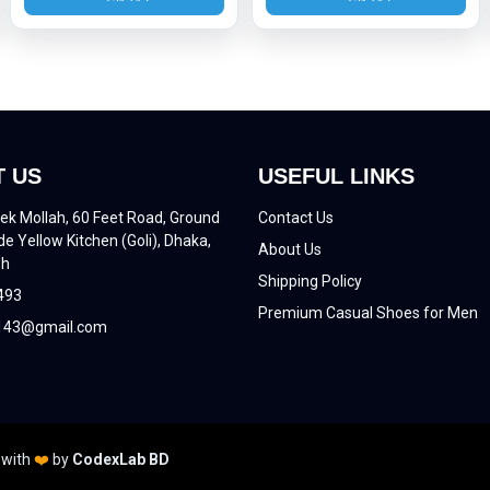
 US
USEFUL LINKS
ek Mollah, 60 Feet Road, Ground
Contact Us
de Yellow Kitchen (Goli), Dhaka,
About Us
sh
Shipping Policy
493
Premium Casual Shoes for Men
43@gmail.com
 with
❤️
by
CodexLab BD